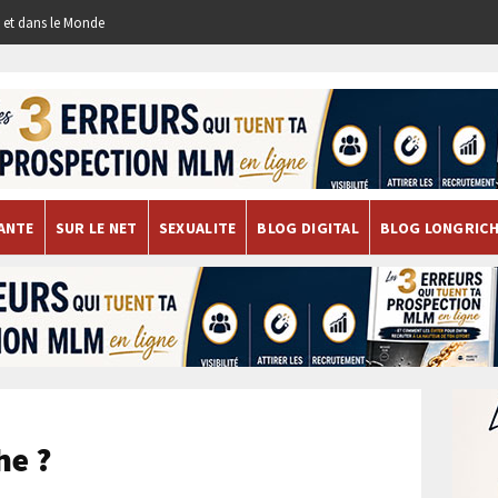
re et dans le Monde
ANTE
SUR LE NET
SEXUALITE
BLOG DIGITAL
BLOG LONGRIC
he ?