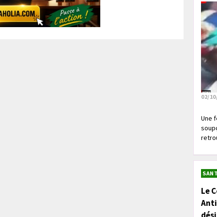
02/10
Une f
soupç
retrou
SANT
Le C
Anti
dés