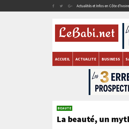
Actualités et Infos en Côte d'Ivoi
ACCUEIL
ACTUALITE
BUSINESS
S
BEAUTE
La beauté, un myt