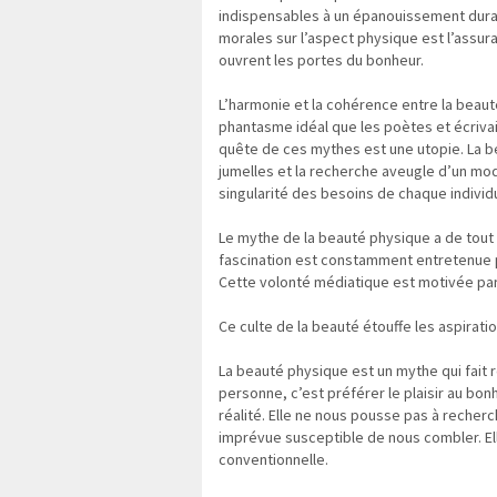
indispensables à un épanouissement durab
morales sur l’aspect physique est l’assur
ouvrent les portes du bonheur.
L’harmonie et la cohérence entre la beaut
phantasme idéal que les poètes et écriva
quête de ces mythes est une utopie. La b
jumelles et la recherche aveugle d’un modè
singularité des besoins de chaque individu
Le mythe de la beauté physique a de tout 
fascination est constamment entretenue p
Cette volonté médiatique est motivée par
Ce culte de la beauté étouffe les aspirat
La beauté physique est un mythe qui fait rê
personne, c’est préférer le plaisir au bonh
réalité. Elle ne nous pousse pas à recher
imprévue susceptible de nous combler. El
conventionnelle.