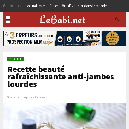
Actualités et Infos en Côte d'Ivoire et dans le Monde
BEAUTE
Recette beauté
rafraîchissante anti-jambes
lourdes
Source : topsante.com