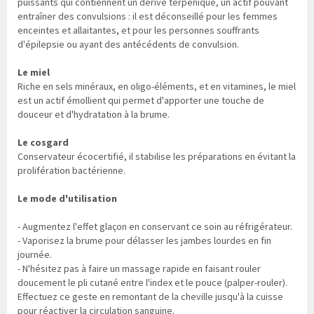
puissants qui contiennent un dérivé terpénique, un actif pouvant
entraîner des convulsions : il est déconseillé pour les femmes
enceintes et allaitantes, et pour les personnes souffrants
d'épilepsie ou ayant des antécédents de convulsion.
Le miel
Riche en sels minéraux, en oligo-éléments, et en vitamines, le miel
est un actif émollient qui permet d'apporter une touche de
douceur et d'hydratation à la brume.
Le cosgard
Conservateur écocertifié, il stabilise les préparations en évitant la
prolifération bactérienne.
Le mode d'utilisation
- Augmentez l'effet glaçon en conservant ce soin au réfrigérateur.
- Vaporisez la brume pour délasser les jambes lourdes en fin
journée.
- N'hésitez pas à faire un massage rapide en faisant rouler
doucement le pli cutané entre l'index et le pouce (palper-rouler).
Effectuez ce geste en remontant de la cheville jusqu'à la cuisse
pour réactiver la circulation sanguine.