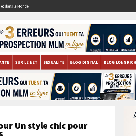
re et dans le Monde
ANTE
SUR LE NET
SEXUALITE
BLOG DIGITAL
BLOG LONGRIC
our Un style chic pour
s