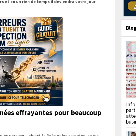
s et en un rien de temps il deviendra votre jour
Blo
Info
part
nées effrayantes pour beaucoup
atte
busi
ec les nouveaux objectifs fixés et les attentes, ce qui