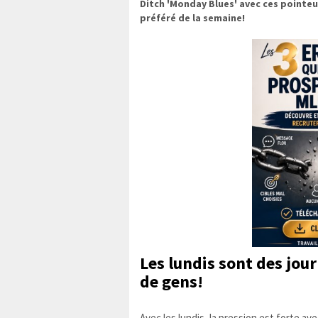
Ditch 'Monday Blues' avec ces pointeur
préféré de la semaine!
Les lundis
sont des jour
de gens!
Avec les lundis, la pression est forte av