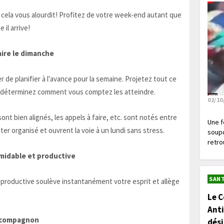
 cela vous alourdit! Profitez de votre week-end autant que
il arrive!
faire le dimanche
 de planifier à l'avance pour la semaine. Projetez tout ce
et déterminez comment vous comptez les atteindre.
02/10
nt bien alignés, les appels à faire, etc. sont notés entre
Une f
er organisé et ouvrent la voie à un lundi sans stress.
soupç
retrou
midable et productive
SANT
 productive soulève instantanément votre esprit et allège
Le C
Anti
e compagnon
dés