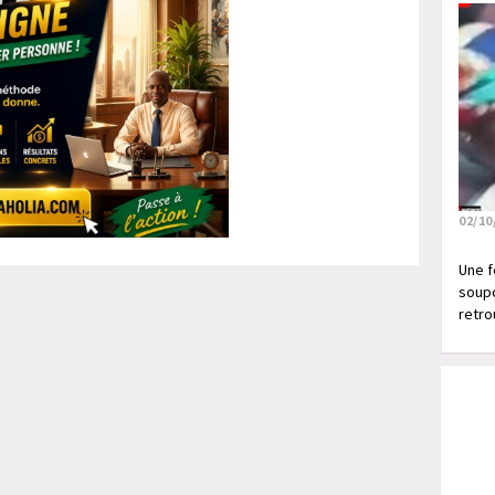
02/10
Une f
soupç
retrou