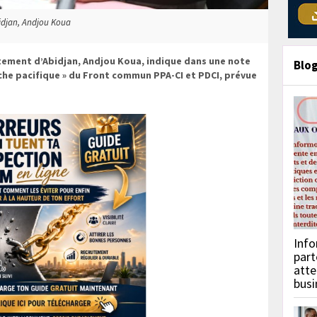
bidjan, Andjou Koua
tement d’Abidjan, Andjou Koua, indique dans une note
Blo
rche pacifique » du Front commun PPA-CI et PDCI, prévue
Info
part
atte
busi