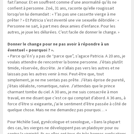
fait l’amour. Et en souffrent comme d’une anormalité qu’ils ne
confient à personne. Zoé, 31 ans, raconte qu’elle rougissait
lorsqu’on lui demandait : « T’as pas une cassette vierge à me
prêter ? » Et Patricia s’est inventé une vie sexuelle débridée : «
Personne ne sait, à part mes deux amies d’enfance. Pour les
autres, je joue les délurées. C’est facile de donner le change. »
Donner le change pour ne pas avoir à répondre à un
éventuel « pourquoi ? ».
« Parce qu’il n’y a pas de “parce que”, s’agace Patricia. A 20 ans, je
voulais attendre de rencontrer la bonne personne. J’étais plutôt
timide, réservée, discrète. Je n’allais pas vers les autres et ne
laissais pas les autres venir à moi. Peut-être que, tout
simplement, je ne me sentais pas prête. J’étais éprise de pureté,
j’étais idéaliste, romantique, naïve. J’attendais que le prince
charmant tombe du ciel. A 30 ans, je me suis consacrée à mon
travail, en me disant que c’est ce qui comptait d’abord. A 36 ans, à
force d’être si exigeante, j’ai le sentiment d’être passée à côté de
quelque chose. Mais ne me demandez pas pourquoi… »
Pour Michèle Saal, gynécologue et sexologue, « Dans la plupart
des cas, les vierges ne développent pas un plaidoyer pour ou
contre la virginité. Ils ou elles ont tous de très bonnes explications