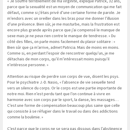
« Je souffre terriblement de ma virginité, explique Patrick, 32 ans,
parce que la sexualité est un moyen de communication qui me fait
défaut, comme si j’étais privé d’une certaine forme de parole. Je
m’endors avec un oreiller dans les bras pour me donner l’illusion
d’une présence. Bien sûr, je me masturbe, mais la frustration est
encore plus grande après parce que j’ai compensé le manque de
sexe mais je ne peux rien contre le manque de tendresse. » Du
côté des filles, on parle moins facilement du plaisir solitaire : «
Bien sûr que ça m’arrive, admet Patricia. Mais de moins en moins.
Comme si, en perdant l’espoir de rencontrer quelqu’un, je me
détachais de mon corps, qu’il m’intéressait moins puisqu’il
n’intéresse personne. »
Attention au risque de perdre son corps de vue, disent les psys.
Pour le psychiatre J.-D. Nasio, « l’absence de vie sexuelle tend
vers un silence du corps. Or le corps est une partie importante de
notre moi. Rien n’est perdu tant que l’on continue à vivre en
harmonie avec son corps par le sport, la danse, les massages…
C’est une forme de compensation beaucoup plus saine que celle
qui consiste à se réfugier dans le travail ou dans des addictions
comme la boulimie. »
C’est parce que le corps ne se sera pas dissous dans l’abstinence