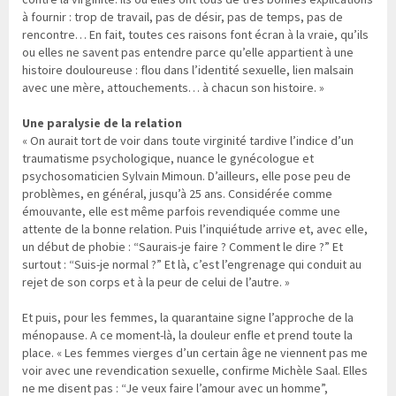
à fournir : trop de travail, pas de désir, pas de temps, pas de
rencontre… En fait, toutes ces raisons font écran à la vraie, qu’ils
ou elles ne savent pas entendre parce qu’elle appartient à une
histoire douloureuse : flou dans l’identité sexuelle, lien malsain
avec une mère, attouchements… à chacun son histoire. »
Une paralysie de la relation
« On aurait tort de voir dans toute virginité tardive l’indice d’un
traumatisme psychologique, nuance le gynécologue et
psychosomaticien Sylvain Mimoun. D’ailleurs, elle pose peu de
problèmes, en général, jusqu’à 25 ans. Considérée comme
émouvante, elle est même parfois revendiquée comme une
attente de la bonne relation. Puis l’inquiétude arrive et, avec elle,
un début de phobie : “Saurais-je faire ? Comment le dire ?” Et
surtout : “Suis-je normal ?” Et là, c’est l’engrenage qui conduit au
rejet de son corps et à la peur de celui de l’autre. »
Et puis, pour les femmes, la quarantaine signe l’approche de la
ménopause. A ce moment-là, la douleur enfle et prend toute la
place. « Les femmes vierges d’un certain âge ne viennent pas me
voir avec une revendication sexuelle, confirme Michèle Saal. Elles
ne me disent pas : “Je veux faire l’amour avec un homme”,