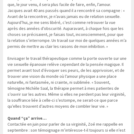
que, le jour venu, il sera plus facile de faire, enfin, l’amour.
Jacques avait 40 ans passés quand il a rencontré sa compagne : «
Avant de la rencontrer, je n’avais jamais eu de relation sexuelle.
Aujourd’hui, je me sens libéré, c’est comme retrouver la vue
après des années d’obscurité. Auparavant, à chaque fois que les
choses se précisaient, je faisais tout, inconsciemment, pour que
la relation s’interrompe. Un travail sur moi de quelques années m’a
permis de mettre au clair les raisons de mon inhibition. »
Envisager le travail thérapeutique comme la porte ouverte sur une
vie sexuelle épanouie relève cependant de la pensée magique. Il
permet avant tout d’évoquer ses peurs, de les apprivoiser, et de
trouver une vision du monde où l’amour physique a une place
naturelle, ni fantasmée, ni crainte, ni sublimée. « Souvent,
témoigne Michèle Saal, la thérapie permet à mes patientes de
s’ouvrir sur les autres. Même si elles ne perdent pas leur virginité,
la souffrance liée à celle-ci s’estompe, ne serait-ce que parce
qu’elles trouvent d’autres moyens de combler leur vie. »
Quand “ça” arrive…
Contactée en juin pour parler de sa virginité, Zoé me rappelle en
septembre : son témoignage m’intéresse-t-il toujours si elle n’est