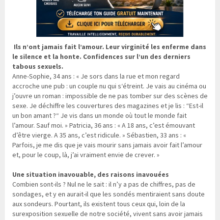
Ils n’ont jamais fait l’amour. Leur virginité les enferme dans
le silence et la honte. Confidences sur l’un des derniers
tabous sexuels.
Anne-Sophie, 34 ans : « Je sors dans la rue et mon regard
accroche une pub : un couple nu qui s‘étreint. Je vais au cinéma ou
j’ouvre un roman : impossible de ne pas tomber sur des scènes de
sexe. Je déchiffre les couvertures des magazines et je lis : “Est-il
un bon amant ?“ Je vis dans un monde où tout le monde fait
l’amour. Sauf moi. » Patricia, 36 ans : « A 18 ans, c’est émouvant
d’être vierge. A 35 ans, c’est ridicule. » Sébastien, 33 ans : «
Parfois, je me dis que je vais mourir sans jamais avoir fait l’amour
et, pour le coup, là, j’ai vraiment envie de crever. »
Une situation inavouable, des raisons inavouées
Combien sont-ils ? Nul ne le sait : il n’y a pas de chiffres, pas de
sondages, et y en aurait-il que les sondés mentiraient sans doute
aux sondeurs. Pourtant, ils existent tous ceux qui, loin de la
surexposition sexuelle de notre société, vivent sans avoir jamais