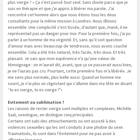
plus vierge ? « Ça s’est passé tout seul. Sans doute parce que je
suis en thérapie et que j’ai appris à libérer ma parole. J’ai
rencontré cet homme alors que nous étions tous les deux
consultants pour la même mission à Londres. Nous dînions
ensemble. Une complicité s’est tissée, d’autant que, marié, il ne
représentait pas un danger pour moi. Pour la première fois, j’ai pu
parler à un homme de ma virginité. Et, sans qu’il soit question
d’amour mais avec beaucoup de tendresse, nous avons couché
ensemble. Cela a été très naturel, très facile, très doux. Et très
plaisant. Je sais que mon expérience n’a qu’une valeur de
témoignage : on m’aurait dit, avant, que ça se passerait aussi bien,
je ne l’aurais pas cru. Pourtant, cette première fois m’a libérée. Je
me sens plus normale, plus belle aussi. Quand un homme me
sourit, je n’ai plus un clignotant qui s’allume dans ma tête en disant
“tu es vierge, tu es vierge !”»
Evitement ou sublimation ?
Les raisons de rester vierge sont multiples et complexes. Michèle
Saal, sexologue, en distingue cinq principales.
Certains ont subi des attouchements ou ont assisté à des
violences sexuelles qui les ont conduits à une phobie du sexe.
Traumatisés, ils sont dans l’évitement pour ne pas avoir à
affronter leur peur.