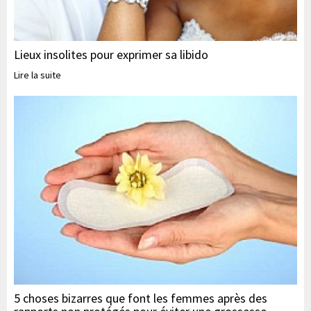
Lieux insolites pour exprimer sa libido
Lire la suite
5 choses bizarres que font les femmes après des