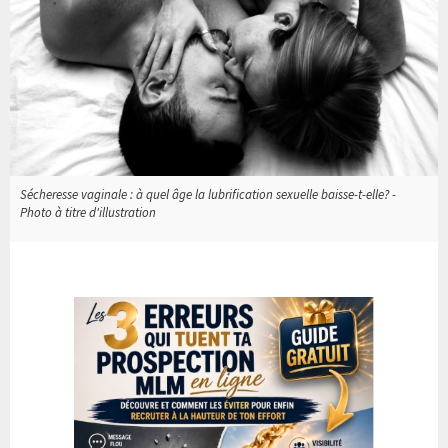
Sécheresse vaginale : à quel âge la lubrification sexuelle baisse-t-elle? -
Photo à titre d'illustration