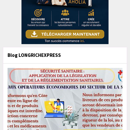
Blog LONGRICHEXPRESS