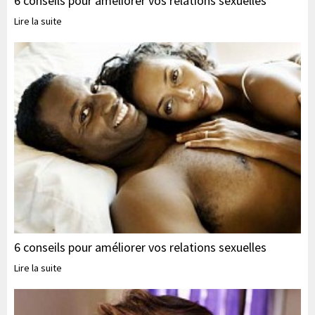
6 conseils pour améliorer vos relations sexuelles
Lire la suite
6 conseils pour améliorer vos relations sexuelles
Lire la suite