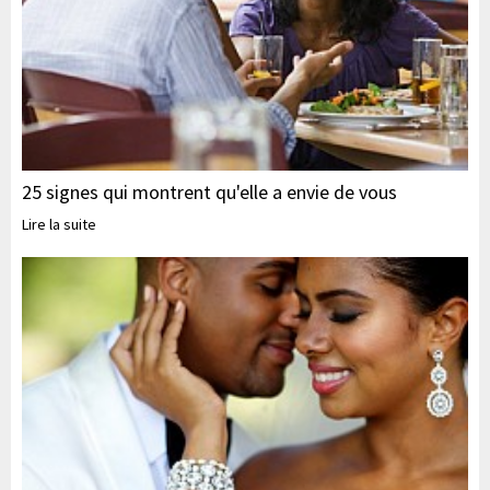
25 signes qui montrent qu'elle a envie de vous
Lire la suite