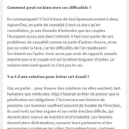
Comment peut-on bien vivre ces difficultés ?
En communiquant ! C’est la base de tout épanouissement à deux.
Aujourd’hui, on parle de sexualité à tout va alors qu’en
consultation, je suis étonnée d’entendre que les couples
l’évoquent assez peu dans l’intimité. Il faut oser parler de ses
problèmes de sexualité comme on parle d’autres choses, et ne
pas se voiler la face, car les difficultés de l’un rejaillissent
forcément sur l’autre. Avoir ou ne pas avoir de rapports sexuels
importe peu si le couple est sur la même longueur d’ondes. Le
malaise intervient quand ce n’est pas le cas.
Y-a-t-il une solution pour éviter cet écueil ?
Oui, en parler… pour trouver des solutions car elles existent, tant
humaines que médicales. Déjà il faudrait arrêter de penser que la
pénétration est obligatoire. C’est encore une histoire de
jeunisme. Les hommes souffrent souvent de trouble de l’érection,
ils sont rivés sur leur organe et sur cette érection difficile, qui
devient alors source de mal-être et d’irritabilité. Les femmes
doivent alors dédramatiser, rassurer leurs partenaires et les
encourager à continuer les câlins. De la même façon, certaines