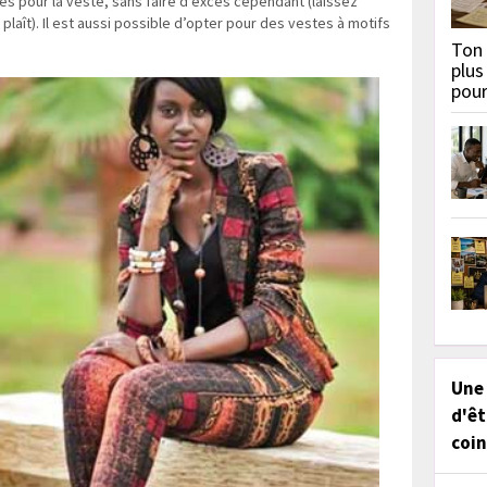
ies pour la veste, sans faire d’excès cependant (laissez
plaît). Il est aussi possible d’opter pour des vestes à motifs
Ton 
plus
pou
Une
d'êt
coin