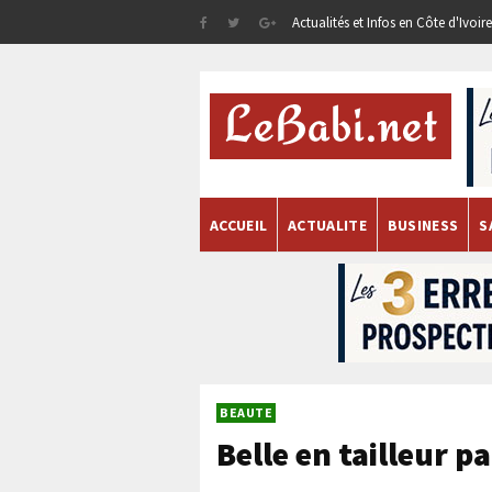
Actualités et Infos en Côte d'Ivoi
ACCUEIL
ACTUALITE
BUSINESS
S
BEAUTE
Belle en tailleur p