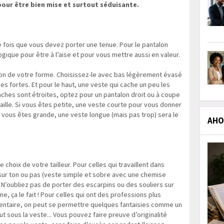
pour être bien mise et surtout séduisante.
e fois que vous devez porter une tenue. Pour le pantalon
 logique pour être à l’aise et pour vous mettre aussi en valeur.
tion de votre forme. Choisissez-le avec bas légèrement évasé
s fortes. Et pour le haut, une veste qui cache un peu les
hanches sont étroites, optez pour un pantalon droit ou à coupe
taille. Si vous êtes petite, une veste courte pour vous donner
i vous êtes grande, une veste longue (mais pas trop) sera le
AHOL
e choix de votre tailleur. Pour celles qui travaillent dans
on sur ton ou pas (veste simple et sobre avec une chemise
. N’oubliez pas de porter des escarpins ou des souliers sur
 ça le fait ! Pour celles qui ont des professions plus
mentaire, on peut se permettre quelques fantaisies comme un
ut sous la veste... Vous pouvez faire preuve d’originalité