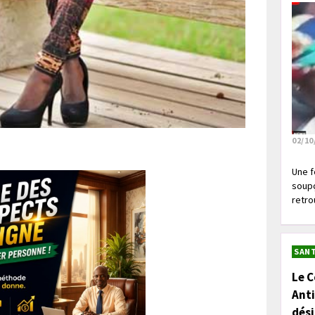
02/10
Une f
soupç
retrou
SANT
Le C
Anti
dés