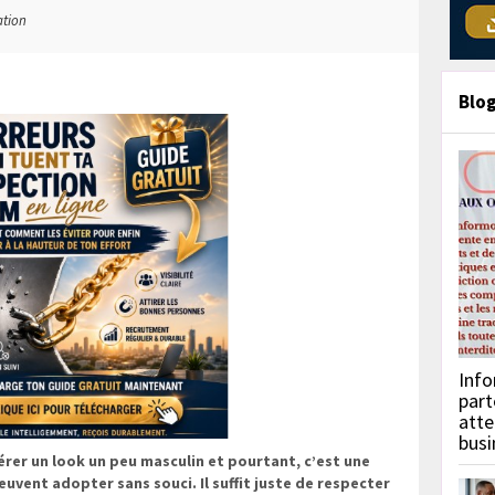
ation
Blo
Info
part
atte
busi
érer un look un peu masculin et pourtant, c’est une
uvent adopter sans souci. Il suffit juste de respecter