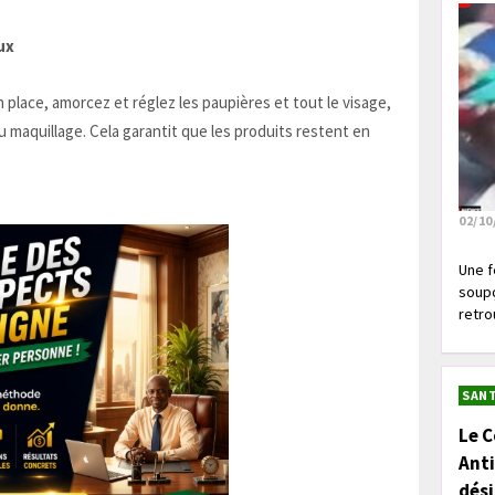
ux
 place, amorcez et réglez les paupières et tout le visage,
du maquillage. Cela garantit que les produits restent en
02/10
Une f
soupç
retrou
SANT
Le C
Anti
dés