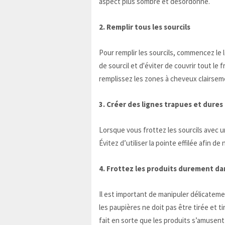
aspect plus sombre et désordonné.
2. Remplir tous les sourcils
Pour remplir les sourcils, commencez le
de sourcil et d'éviter de couvrir tout le f
remplissez les zones à cheveux clairsem
3. Créer des lignes trapues et dures
Lorsque vous frottez les sourcils avec un
Évitez d’utiliser la pointe effilée afin d
4. Frottez les produits durement da
Il est important de manipuler délicateme
les paupières ne doit pas être tirée et tir
fait en sorte que les produits s’amusent