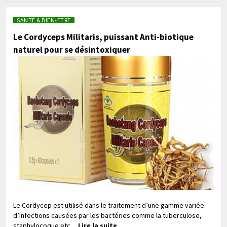
SANTE & BIEN-ETRE
Le Cordyceps Militaris, puissant Anti-biotique
naturel pour se désintoxiquer
Le Cordycep est utilisé dans le traitement d’une gamme variée
d’infections causées par les bactéries comme la tuberculose,
staphylocoque etc....
Lire la suite