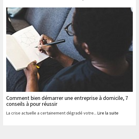
Comment bien démarrer une entreprise à domicile, 7
conseils à pour réussir
La crise actuelle a certainement dégradé votre...
Lire la suite