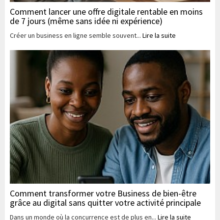
Comment lancer une offre digitale rentable en moins
de 7 jours (même sans idée ni expérience)
Créer un business en ligne semble souvent...
Lire la suite
Comment transformer votre Business de bien-être
grâce au digital sans quitter votre activité principale
Dans un monde où la concurrence est de plus en...
Lire la suite