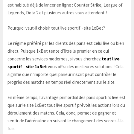
est habitué déjà de lancer en ligne : Counter Strike, League of
Legends, Dota 2 et plusieurs autres vous attendent !
Pourquoi vaut-il choisir tout live sportif - site 1xBet?
Le régime préféré par les clients des paris est celui live ou bien
direct. Puisque 1xBet tente d’être le premier en ce qui
concerne les services modernes, si vous cherchez
tout live
sportif - site 1xBet
vous offra des meilleures solutions ! Cela
signifie que n’importe quel parieur inscrit peut contrôler le
progrès des matchs en temps réel directement sur le site.
En même temps, l’avantage primordial des paris sportifs live est
que sur le site 1xBet tout live sportif prévoit les actions lors du
déroulement des matchs. Cela, donc, permet de gagner et
sentir de l’adrénaline en suivant le changement des scores à la
fois.