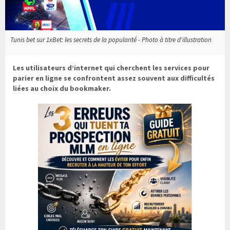
Tunis bet sur 1xBet: les secrets de la popularité - Photo à titre d'illustration
Les utilisateurs d’internet qui cherchent les services pour
parier en ligne se confrontent assez souvent aux difficultés
liées au choix du bookmaker.