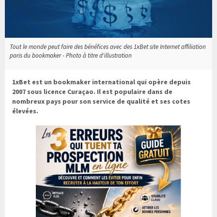
Tout le monde peut faire des bénéfices avec des 1xBet site Internet affiliation
paris du bookmaker - Photo à titre d'illustration
1xBet est un bookmaker international qui opère depuis
2007 sous licence Curaçao. Il est populaire dans de
nombreux pays pour son service de qualité et ses cotes
élevées.