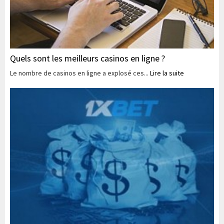
Quels sont les meilleurs casinos en ligne ?
Le nombre de casinos en ligne a explosé ces...
Lire la suite