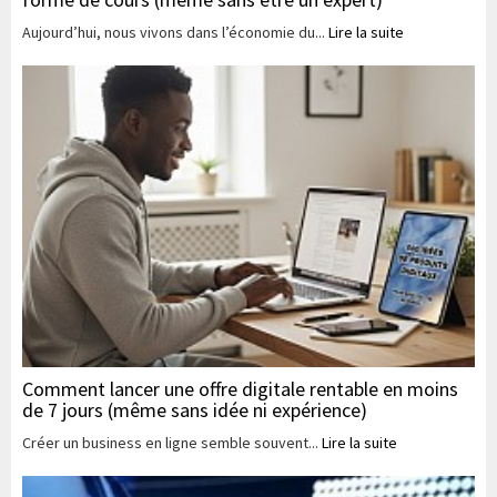
Aujourd’hui, nous vivons dans l’économie du...
Lire la suite
Comment lancer une offre digitale rentable en moins
de 7 jours (même sans idée ni expérience)
Créer un business en ligne semble souvent...
Lire la suite