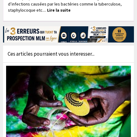
d’infections causées par les bactéries comme la tuberculose,
staphylocoque etc....
Lire la suite
Ces articles pourraient vous interesser...