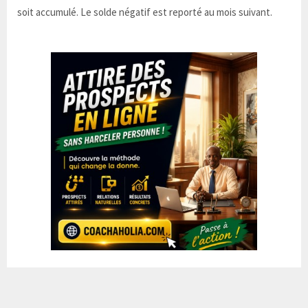
soit accumulé. Le solde négatif est reporté au mois suivant.