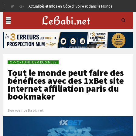
Actualités et Infos en Côte d'Ivoire et dans le Monde
OPPORTUNITES & BUSINESS
Tout le monde peut faire des
bénéfices avec des 1xBet site
Internet affiliation paris du
bookmaker
Source : LeBabi.net