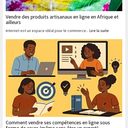
Vendre des produits artisanaux en ligne en Afrique et
ailleurs
Internet est un espace idéal pour le commerce...
Lire la suite
Comment vendre ses compétences en ligne sous
forme de cours (même sans être un expert)