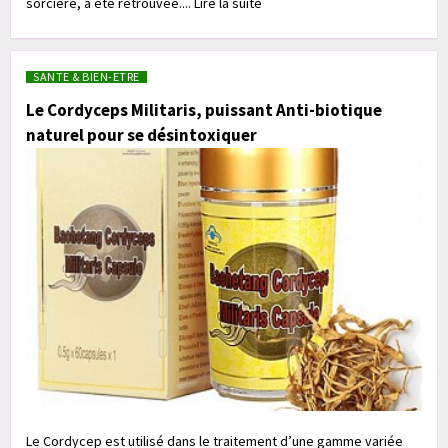
sorcière, a été retrouvée.... Lire la suite
SANTE & BIEN-ETRE
Le Cordyceps Militaris, puissant Anti-biotique
naturel pour se désintoxiquer
Le Cordycep est utilisé dans le traitement d’une gamme variée