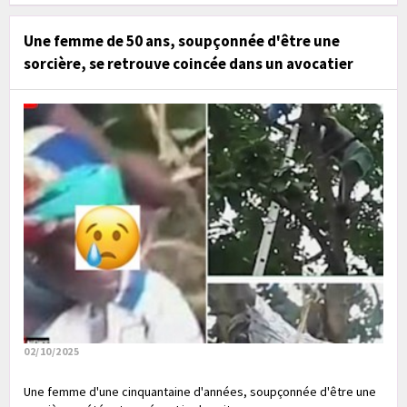
Une femme de 50 ans, soupçonnée d'être une
sorcière, se retrouve coincée dans un avocatier
02/10/2025
Une femme d'une cinquantaine d'années, soupçonnée d'être une