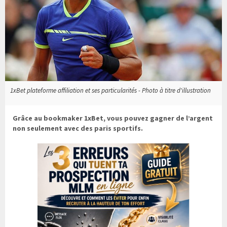
1xBet plateforme affiliation et ses particularités - Photo à titre d'illustration
Grâce au bookmaker 1xBet, vous pouvez gagner de l’argent
non seulement avec des paris sportifs.