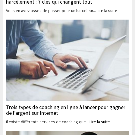
harcèlement : 7 clés qui changent tout
Vous en avez assez de passer pour un harceleur...
Lire la suite
Trois types de coaching en ligne à lancer pour gagner
de l’argent sur Internet
Il existe différents services de coaching que...
Lire la suite