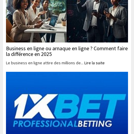
Business en ligne ou arnaque en ligne ? Comment faire
la différence en 2025
Le business en ligne attire des millions de...
Lire la suite