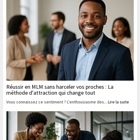
Réussir en MLM sans harceler vos proches : La
méthode d'attraction qui change tout
Vous connaissez ce sentiment ? L'enthousiasme des...
Lire la suite