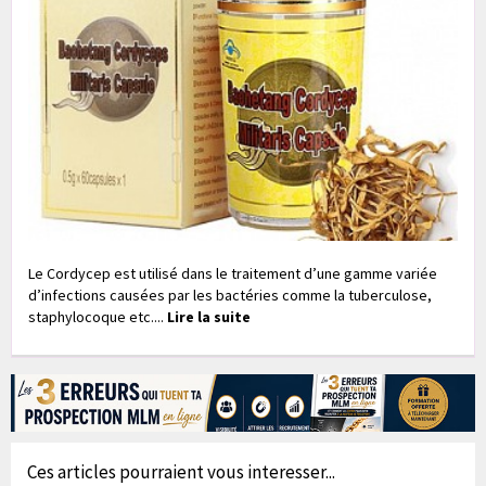
Le Cordycep est utilisé dans le traitement d’une gamme variée
d’infections causées par les bactéries comme la tuberculose,
staphylocoque etc....
Lire la suite
Ces articles pourraient vous interesser...