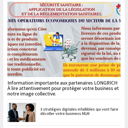
Information importante aux partenaires LONGRICH
À lire attentivement pour protéger votre business et
notre image collective.
3 stratégies digitales infaillibles qui vont faire
décoller votre business MLM