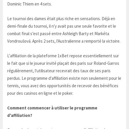
Dominic Thiem en 4 sets.
Le tournoi des dames était plus riche en sensations. Déjà en
demi-finale du tournoi, il n'y avait pas une seule favorite et le
combat final s’est passé entre Ashleigh Barty et Markéta
Vondroušová. Après 2 sets, l'Australienne a remporté la victoire.
L'affiliation de la plateforme 1xBet repose essentiellement sur
le fait que si le joueur invité plaçait des paris sur Roland-Garros
régulièrement, l'utilisateur recevrait des taux de ses paris
perdus. Le programme d'affiliation existe non seulement pour le
tennis, vous avez des opportunités de recevoir des bénéfices
pour des casinos en ligne et le poker.
Comment commencer à utiliser le programme
d'affiliation?