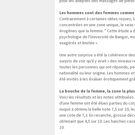
pour les adeptes des massages de pieds 
Les hommes sont des femmes comme 
Contrairement à certaines idées reçues, l
concentrées en une zone unique, le sexe 
érogènes que la femme. " Cette étude a dé
psychologie de l'Université de Bangor, m
exagérés et limitée ».
Une autre surprise a été la cohérence des
surpris de voir qu'il y avait « des niveaux
toutes les personnes qui ont répondu, peu 
nationalité ou leur origine. Les hommes e
été invités à les évaluer érotiquement gr
La bouche de la femme, la zone la plu
Voici les résultats et les notes attribuée
d'une femme ont été élues parties du corps
nuque a obtenu la belle note 7,5 sur 10, l
une cote de 7,3. En revanche, grosse déce
obtenant que 4,5 sur 10. Les hanches caval
10.