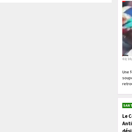
02/10
Une f
soupç
retrou
SANT
Le C
Anti
dés