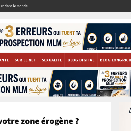
re et dans le Monde
ANTE
SUR LE NET
SEXUALITE
BLOG DIGITAL
BLOG LONGRIC
t votre zone érogène ?