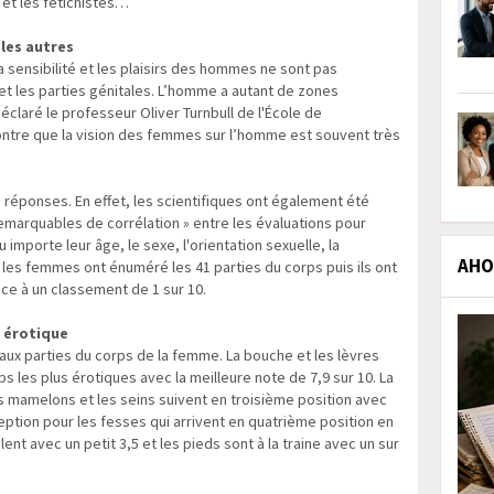
et les fétichistes…
les autres
a sensibilité et les plaisirs des hommes ne sont pas
et les parties génitales. L’homme a autant de zones
claré le professeur Oliver Turnbull de l'École de
ontre que la vision des femmes sur l’homme est souvent très
 réponses. En effet, les scientifiques ont également été
 remarquables de corrélation » entre les évaluations pour
importe leur âge, le sexe, l'orientation sexuelle, la
AHOL
t les femmes ont énuméré les 41 parties du corps puis ils ont
âce à un classement de 1 sur 10.
s érotique
s aux parties du corps de la femme. La bouche et les lèvres
 les plus érotiques avec la meilleure note de 7,9 sur 10. La
es mamelons et les seins suivent en troisième position avec
ption pour les fesses qui arrivent en quatrième position en
ent avec un petit 3,5 et les pieds sont à la traine avec un sur