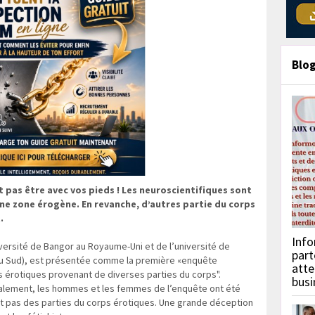
Blo
t pas être avec vos pieds ! Les neuroscientifiques sont
une zone érogène. En revanche, d’autres partie du corps
.
Info
iversité de Bangor au Royaume-Uni et de l’université de
part
du Sud), est présentée comme la première «enquête
atte
 érotiques provenant de diverses parties du corps".
busi
balement, les hommes et les femmes de l’enquête ont été
sont pas des parties du corps érotiques. Une grande déception