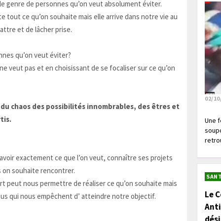
e le genre de personnes qu’on veut absolument éviter.
ète tout ce qu’on souhaite mais elle arrive dans notre vie au
ttre et de lâcher prise.
nnes qu’on veut éviter?
ne veut pas et en choisissant de se focaliser sur ce qu’on
02/10
r du chaos des possibilités innombrables, des êtres et
tis.
Une f
soupç
retrou
 savoir exactement ce que l’on veut, connaître ses projets
s on souhaite rencontrer.
SANT
ort peut nous permettre de réaliser ce qu’on souhaite mais
Le C
ous qui nous empêchent d’ atteindre notre objectif.
Anti
dés