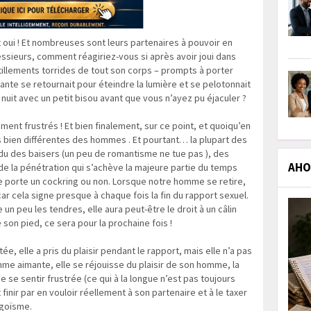
ui ! Et nombreuses sont leurs partenaires à pouvoir en
essieurs, comment réagiriez-vous si après avoir joui dans
llements torrides de tout son corps – prompts à porter
ante se retournait pour éteindre la lumière et se pelotonnait
nuit avec un petit bisou avant que vous n’ayez pu éjaculer ?
ent frustrés ! Et bien finalement, sur ce point, et quoiqu’en
 bien différentes des hommes . Et pourtant… la plupart des
du des baisers (un peu de romantisme ne tue pas ), des
AHOL
 de la pénétration qui s’achève la majeure partie du temps
e porte un cockring ou non. Lorsque notre homme se retire,
car cela signe presque à chaque fois la fin du rapport sexuel.
 un peu les tendres, elle aura peut-être le droit à un câlin
son pied, ce sera pour la prochaine fois !
ée, elle a pris du plaisir pendant le rapport, mais elle n’a pas
mme aimante, elle se réjouisse du plaisir de son homme, la
e se sentir frustrée (ce qui à la longue n’est pas toujours
 finir par en vouloir réellement à son partenaire et à le taxer
égoïsme.