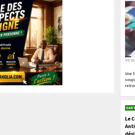
02/10
Une f
soupç
retrou
SANT
Le C
Anti
dés