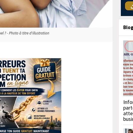
Blo
l ? - Photo à titre d'illustration
Info
part
atte
busi