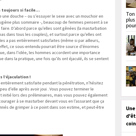
 toujours si facile…
Ton 
e une douche – ou s’essuyer le sexe avec un mouchoir en
plus
’hygiène plus sommaire -, beaucoup de femmes pensent à se
pou
faire. D’abord parce qu’elles sont gênées (la masturbation
 pas dans tous les couples), et surtout parce qu’elles ont
 les a pas entièrement satisfaites (même si par ailleurs,
 effet, ce sous-entendu pourrait être source d’énormes
 que, dans l’idée, les hommes accordent une importance
 dans la pratique, une fois qu’ils ont éjaculé, ils se sentent
 l’éjaculation !
 entièrement satisfaite pendant la pénétration, n’hésitez
u d’elle après avoir joui . Vous pouvez terminer le
 initié lors des préliminaires, mais vous pouvez également
courager à se masturber devant vous en l’assurant que ça
nés de grimper à ce point dans son estime, et peut-être
Une
d'êt
coin