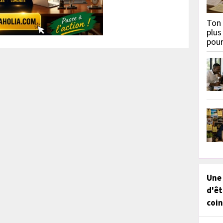
Ton 
plus
pou
Une
d'êt
coin