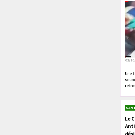
02/10
Une f
soupç
retrou
SANT
Le C
Anti
dés