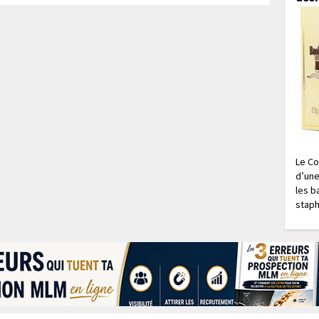
Le Co
d’une
les b
staph