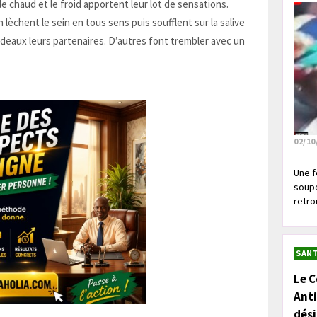
e chaud et le froid apportent leur lot de sensations.
n lèchent le sein en tous sens puis soufflent sur la salive
ideaux leurs partenaires. D’autres font trembler avec un
02/10
Une f
soupç
retrou
SANT
Le C
Anti
dés