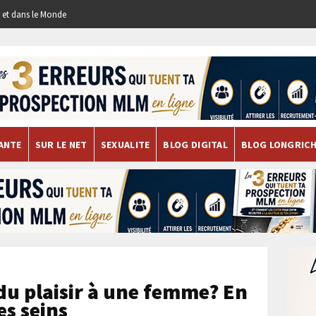
re et dans le Monde
ANTE
SUR LE NET
SEXUALITE
BLOG DIGITAL
BLOG LONGRIC
 plaisir à une femme? En
es seins