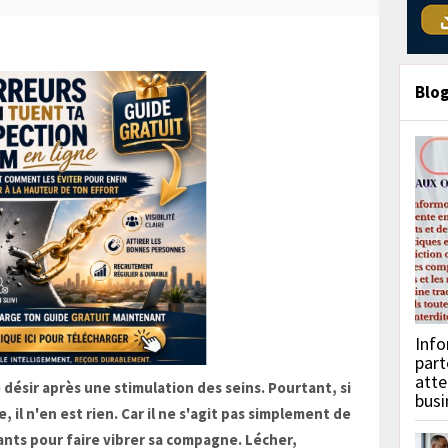
Blo
Info
part
atte
ésir après une stimulation des seins. Pourtant, si
busi
il n'en est rien. Car il ne s'agit pas simplement de
nts pour faire vibrer sa compagne. Lécher,