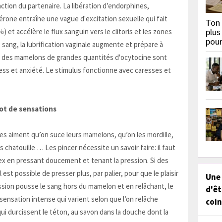
ction du partenaire. La libération d’endorphines,
érone entraîne une vague d'excitation sexuelle qui fait
Ton 
plus
) et accélère le flux sanguin vers le clitoris et les zones
pou
e sang, la lubrification vaginale augmente et prépare à
on des mamelons de grandes quantités d'ocytocine sont
ess et anxiété. Le stimulus fonctionne avec caresses et
lot de sensations
es aiment qu’on suce leurs mamelons, qu’on les mordille,
 les chatouille … Les pincer nécessite un savoir faire: il faut
dex en pressant doucement et tenant la pression. Si des
l est possible de presser plus, par palier, pour que le plaisir
Une
ssion pousse le sang hors du mamelon et en relâchant, le
d'êt
sensation intense qui varient selon que l’on relâche
coin
i durcissent le téton, au savon dans la douche dont la