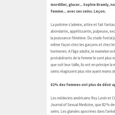
mordiller, glacer... Sophie Bramly, 
femme... avec ses seins. Leçon.
La poitrine s’admire, attire et fait fantas
abondante, appétissante, pulpeuse, excita
la jouissance féminine. Du stade foetal 
même façon chez les garçons et chez les f
hormones. A l’âge adulte, le mamelon est 
protubérants de la femme le sont plus e
que soit leur taille, ils ont en principe 
seins réagissent plus vite ayant moins d
82% des femmes ont plus de désir ap
Les médecins américains Roy Levin et Ci
Journal of Sexual Medicine, que 82 % de
seins. Les glandes apocrines dans l'ar