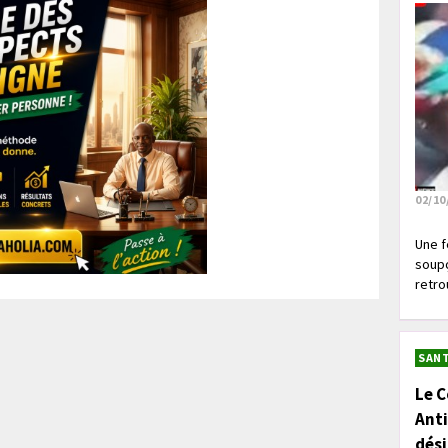
02/10
Une f
soupç
retrou
SANT
Le C
Anti
dés