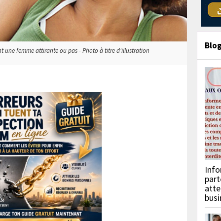
Blo
 une femme attirante ou pas - Photo à titre d'illustration
Info
part
atte
busi