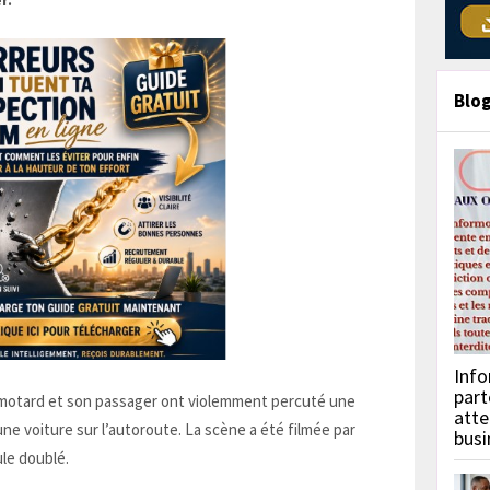
r.
Blo
Info
part
un motard et son passager ont violemment percuté une
atte
une voiture sur l’autoroute. La scène a été filmée par
busi
le doublé.