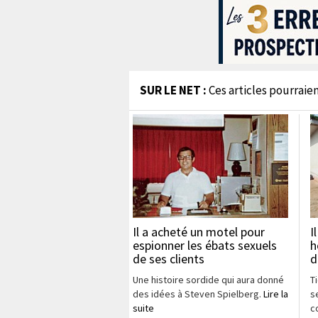
SUR LE NET :
Ces articles pourraien
Il a acheté un motel pour
I
espionner les ébats sexuels
h
de ses clients
d
Une histoire sordide qui aura donné
T
des idées à Steven Spielberg.
Lire la
s
suite
c