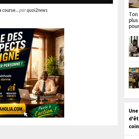
 course...
par
quoi2news
Ton 
plus
pou
Une
d'êt
coin