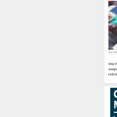
02/10
Une f
soupç
retrou