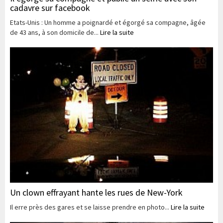
cadavre sur facebook
Etats-Unis : Un homme a poignardé et égorgé sa compagne, âgée
de 43 ans, à son domicile de...
Lire la suite
Un clown effrayant hante les rues de New-York
Il erre près des gares et se laisse prendre en photo...
Lire la suite