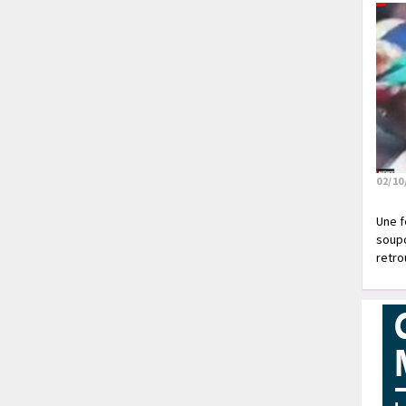
02/10
Une f
soupç
retrou