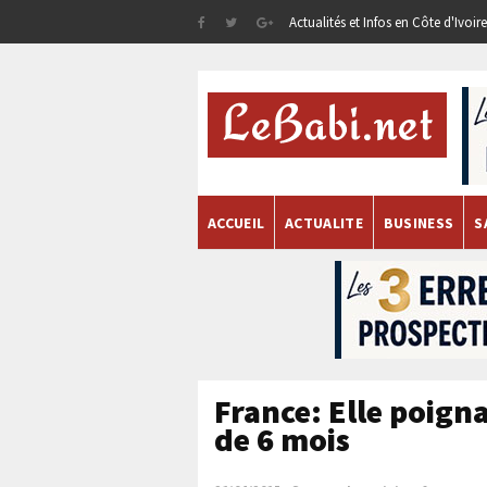
Actualités et Infos en Côte d'Ivoi
ACCUEIL
ACTUALITE
BUSINESS
S
France: Elle poigna
de 6 mois