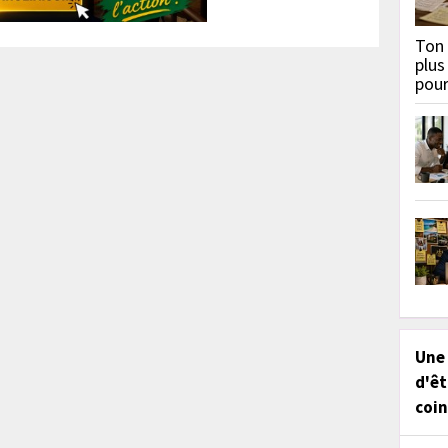
Ton 
plus
pou
Une
d'êt
coin