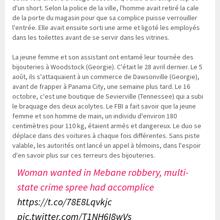
d'un short. Selon la police de la ville, l'homme avait retiré la cale
de la porte du magasin pour que sa complice puisse verrouiller
l'entrée. Elle avait ensuite sorti une arme et ligoté les employés
dans les toilettes avant de se servir dans les vitrines.
La jeune femme et son assistant ont entamé leur tournée des
bijouteries à Woodstock (Georgie). C'était le 28 avril dernier. Le 5
août, ils s'attaquaient à un commerce de Dawsonville (Georgie),
avant de frapper à Panama City, une semaine plus tard. Le 16
octobre, c'est une boutique de Sevierville (Tennessee) qui a subi
le braquage des deux acolytes. Le FBI a fait savoir que la jeune
femme et son homme de main, un individu d'environ 180
centimètres pour 110 kg, étaient armés et dangereux. Le duo se
déplace dans des voitures à chaque fois différentes. Sans piste
valable, les autorités ont lancé un appel à témoins, dans l'espoir
d'en savoir plus sur ces terreurs des bijouteries.
Woman wanted in Mebane robbery, multi-
state crime spree had accomplice
https://t.co/78E8Lqvkjc
pic.twitter.com/T1NH6I8wVs