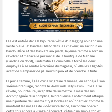
Elle est entrée dans la bijouterie vêtue d'un legging noir et d'une
veste bleue. Un bandeau blanc dans les cheveux, un sac brun en
bandouillère et des baskets aux pieds, la jeune femme a sorti un
revolver et menacé le personnel de la boutique de Mebane
(Caroline du Nord), lundi matin. La criminelle a forcé les deux
employés à se rendre à l'arrière du magasin, où elle les a ligotés
avant de s'emparer de plusieurs bijoux et de prendre la fuite.
La jeune femme, âgée d'une vingtaine d'années, en est déjà à son
sixième braquage, raconte le «New York Daily News». Et le FBI se
révèle, pour l'heure, incapable de lui mettre la main dessus.
Accompagnée d'un complice, la braqueuse a notamment attaqué
une bijouterie de Panama City (Floride) en août dernier. Comme le
montrent les images de vidéosurveillance, l'inconnue opérait
cette fois encore à visage découvert, vêtue d'un simple top et