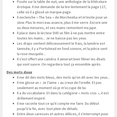
Posée sur la table de nuit, une anthologie de la littérature
érotique. Il me demande de lui lire lentement la page 127,
celle où il a glissé un marque-page.
Il enclenche « The Sea » de Morcheeba et m'invite pour un
slow. Plus le morceau avance, plus il me serre. Encore une
ou deux mesures, et ses mains remontent ma jupe.
Il place dans le lecteur DVD un film à ne pas mettre entre
toutes les mains... Je ne baisse pas les yeux.
Les draps sentent délicieusement le frais, la lumière est
tamisée, il y a Portishead en fond sonore, et la pièce sent
la rose musquée...
Il s'est offert une caméra. Il aimerait bien filmer les ébats
qui vont suivre. On regardera tout ça ensemble après.
Des mots doux
Il me dit des mots bleus, des mots qu'on dit avec les yeux...
Il me glisse un « Je t'aime » au creux de l'oreille. Et pas
seulement au moment où je m'occupe de lui.
Il a du vocabulaire. Et dans la catégorie « mots crus », il est
drôlement inspiré.
Il me raconte tout ce qu'il compte me faire. Du début
jusqu'à la fin, avec tout plein de détails.
Entre deux caresses et autres délices, il s'interrompt pour