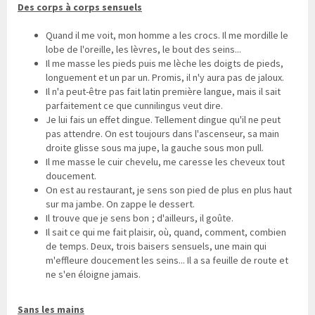
D
es corps à corps sensuels
Quand il me voit, mon homme a les crocs. Il me mordille le
lobe de l'oreille, les lèvres, le bout des seins...
Il me masse les pieds puis me lèche les doigts de pieds,
longuement et un par un. Promis, il n'y aura pas de jaloux.
Il n'a peut-être pas fait latin première langue, mais il sait
parfaitement ce que cunnilingus veut dire.
Je lui fais un effet dingue. Tellement dingue qu'il ne peut
pas attendre. On est toujours dans l'ascenseur, sa main
droite glisse sous ma jupe, la gauche sous mon pull.
Il me masse le cuir chevelu, me caresse les cheveux tout
doucement.
On est au restaurant, je sens son pied de plus en plus haut
sur ma jambe. On zappe le dessert.
Il trouve que je sens bon ; d'ailleurs, il goûte.
Il sait ce qui me fait plaisir, où, quand, comment, combien
de temps. Deux, trois baisers sensuels, une main qui
m'effleure doucement les seins... Il a sa feuille de route et
ne s'en éloigne jamais.
S
ans les mains