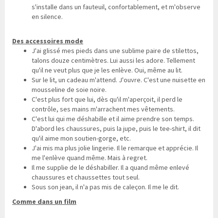
s'installe dans un fauteuil, confortablement, et m'observe
en silence.
Des accessoires mode
J'ai glissé mes pieds dans une sublime paire de stilettos,
talons douze centimètres. Lui aussi les adore. Tellement
qu'il ne veut plus que je les enlève. Oui, même au lit.
Sur le lit, un cadeau m'attend. J'ouvre. C'est une nuisette en
mousseline de soie noire.
C'est plus fort que lui, dès qu'il m'aperçoit, il perd le
contrôle, ses mains m'arrachent mes vêtements.
C'est lui qui me déshabille et il aime prendre son temps.
D'abord les chaussures, puis la jupe, puis le tee-shirt, il dit
qu'il aime mon soutien-gorge, etc.
J'ai mis ma plus jolie lingerie. Il le remarque et apprécie. Il
me l'enlève quand même. Mais à regret.
Il me supplie de le déshabiller. Il a quand même enlevé
chaussures et chaussettes tout seul.
Sous son jean, il n'a pas mis de caleçon. Il me le dit.
Comme dans un film