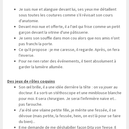
Je suis nue et alanguie devant lui, ses yeux me détaillent
sous toutes les coutures comme s'il révisait son cours
d'anatomie.
Devant moi nue et offerte, il a l'œil qui frise comme un petit
garçon devant la vitrine d'une pâtisserie.
Je sens son souffle dans mon cou alors que nos amis n'ont
pas franchi la porte.
Ce qu'il propose : je me caresse, il regarde. Après, on fera
l'inverse.
Pour ne rien rater des événements, il tient absolument à
garder la lumière allumée.
Des jeux de rôles coquins
Son œil brille, il a une idée derrière la tête : on va jouer au
docteur. Il a sorti un stéthoscope et une miniblouse blanche
pour moi. Il sera chirurgien. Je serai l'infirmière naïve et...
pas farouche.
J'ai été une vilaine petite fille, je mérite une fessée, il se
dévoue (mais petite, la fessée, hein, on est là pour se faire
du bien)...
Il me demande de me déshabiller façon Dita von Teese. Il