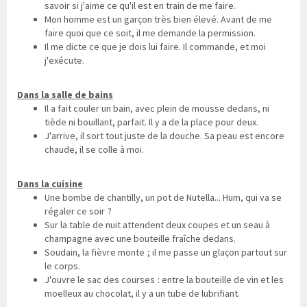
savoir si j'aime ce qu'il est en train de me faire.
Mon homme est un garçon très bien élevé. Avant de me
faire quoi que ce soit, il me demande la permission.
Il me dicte ce que je dois lui faire. Il commande, et moi
j'exécute.
Dans la salle de bains
Il a fait couler un bain, avec plein de mousse dedans, ni
tiède ni bouillant, parfait. Il y a de la place pour deux.
J'arrive, il sort tout juste de la douche. Sa peau est encore
chaude, il se colle à moi.
Dans la cuisine
Une bombe de chantilly, un pot de Nutella... Hum, qui va se
régaler ce soir ?
Sur la table de nuit attendent deux coupes et un seau à
champagne avec une bouteille fraîche dedans.
Soudain, la fièvre monte ; il me passe un glaçon partout sur
le corps.
J'ouvre le sac des courses : entre la bouteille de vin et les
moelleux au chocolat, il y a un tube de lubrifiant.