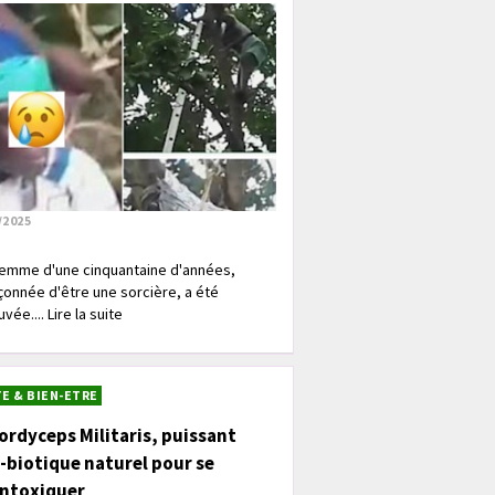
/2025
emme d'une cinquantaine d'années,
onnée d'être une sorcière, a été
vée.... Lire la suite
E & BIEN-ETRE
ordyceps Militaris, puissant
-biotique naturel pour se
intoxiquer