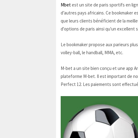
Mbet
est un site de paris sportifs en lig
d’autres pays africains. Ce bookmaker est
que leurs clients bénéficient de la meill
d'options de paris ainsi qu'un excellent s
Le bookmaker propose aux parieurs plusie
volley-ball, le handball, MMA, etc.
M-bet a un site bien conçu et une app An
plateforme M-bet. Il est important de no
Perfect 12. Les paiements sont effectué