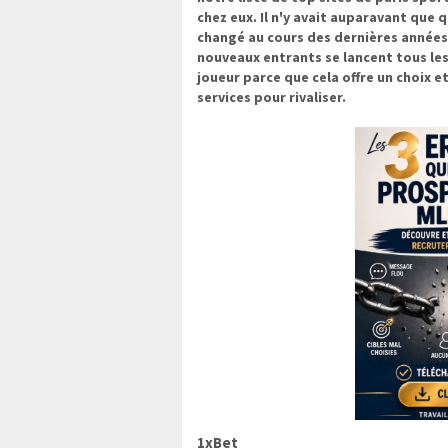
chez eux. Il n'y avait auparavant que
changé au cours des dernières années.
nouveaux entrants se lancent tous les
joueur parce que cela offre un choix e
services pour rivaliser.
1xBet