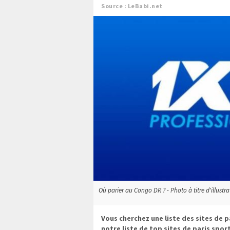
Source : LeBabi.net
Où parier au Congo DR ? - Photo à titre d'illustra
Vous cherchez une liste des sites de
notre liste de top sites de paris sport