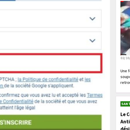
02/10
Une f
soupç
retrou
SANT
Le C
Anti
dés