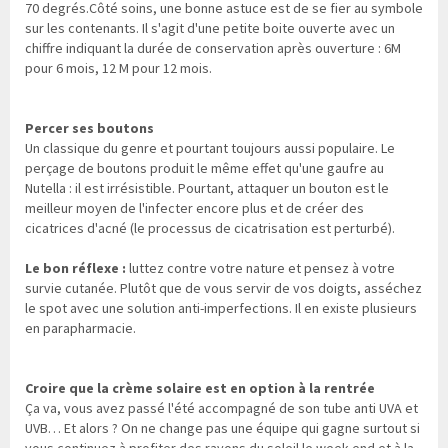
70 degrés.Côté soins, une bonne astuce est de se fier au symbole
sur les contenants. Il s'agit d'une petite boite ouverte avec un
chiffre indiquant la durée de conservation après ouverture : 6M
pour 6 mois, 12 M pour 12 mois.
Percer ses boutons
Un classique du genre et pourtant toujours aussi populaire. Le
perçage de boutons produit le même effet qu'une gaufre au
Nutella : il est irrésistible. Pourtant, attaquer un bouton est le
meilleur moyen de l'infecter encore plus et de créer des
cicatrices d'acné (le processus de cicatrisation est perturbé).
Le bon réflexe :
luttez contre votre nature et pensez à votre
survie cutanée. Plutôt que de vous servir de vos doigts, asséchez
le spot avec une solution anti-imperfections. Il en existe plusieurs
en parapharmacie.
Croire que la crème solaire est en option à la rentrée
Ça va, vous avez passé l'été accompagné de son tube anti UVA et
UVB… Et alors ? On ne change pas une équipe qui gagne surtout si