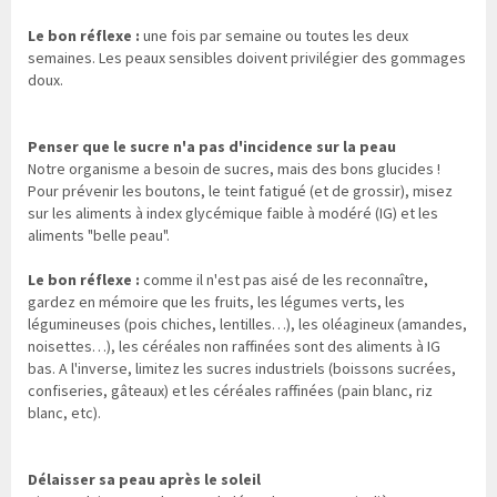
Le bon réflexe :
une fois par semaine ou toutes les deux
semaines. Les peaux sensibles doivent privilégier des gommages
doux.
Penser que le sucre n'a pas d'incidence sur la peau
Notre organisme a besoin de sucres, mais des bons glucides !
Pour prévenir les boutons, le teint fatigué (et de grossir), misez
sur les aliments à index glycémique faible à modéré (IG) et les
aliments "belle peau".
Le bon réflexe :
comme il n'est pas aisé de les reconnaître,
gardez en mémoire que les fruits, les légumes verts, les
légumineuses (pois chiches, lentilles…), les oléagineux (amandes,
noisettes…), les céréales non raffinées sont des aliments à IG
bas. A l'inverse, limitez les sucres industriels (boissons sucrées,
confiseries, gâteaux) et les céréales raffinées (pain blanc, riz
blanc, etc).
Délaisser sa peau après le soleil