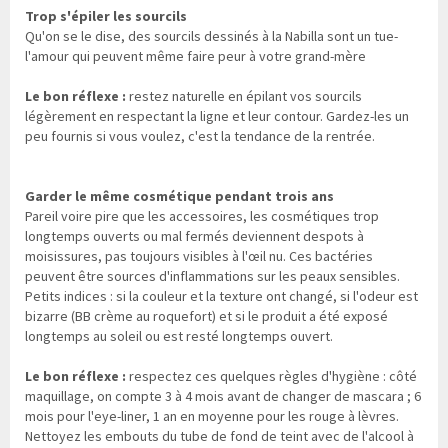
Trop s'épiler les sourcils
Qu'on se le dise, des sourcils dessinés à la Nabilla sont un tue-
l'amour qui peuvent même faire peur à votre grand-mère
Le bon réflexe :
restez naturelle en épilant vos sourcils
légèrement en respectant la ligne et leur contour. Gardez-les un
peu fournis si vous voulez, c'est la tendance de la rentrée.
Garder le même cosmétique pendant trois ans
Pareil voire pire que les accessoires, les cosmétiques trop
longtemps ouverts ou mal fermés deviennent despots à
moisissures, pas toujours visibles à l'œil nu. Ces bactéries
peuvent être sources d'inflammations sur les peaux sensibles.
Petits indices : si la couleur et la texture ont changé, si l'odeur est
bizarre (BB crème au roquefort) et si le produit a été exposé
longtemps au soleil ou est resté longtemps ouvert.
Le bon réflexe :
respectez ces quelques règles d'hygiène : côté
maquillage, on compte 3 à 4 mois avant de changer de mascara ; 6
mois pour l'eye-liner, 1 an en moyenne pour les rouge à lèvres.
Nettoyez les embouts du tube de fond de teint avec de l'alcool à