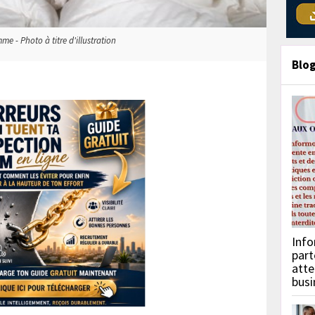
e - Photo à titre d'illustration
Blo
Info
part
atte
busi