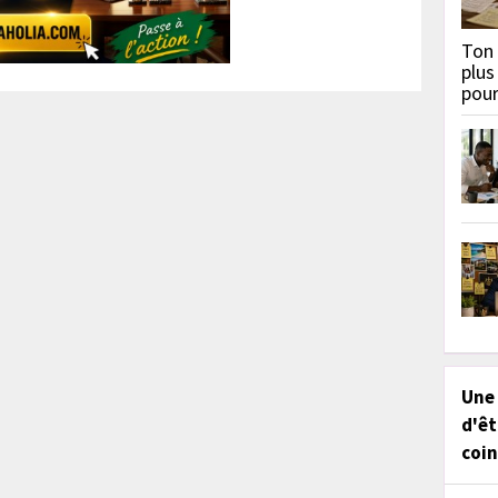
Ton 
plus
pou
Une
d'êt
coin