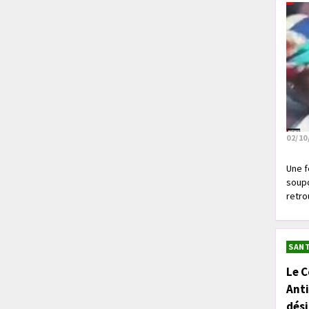
02/10
Une f
soupç
retrou
SANT
Le C
Anti
dés