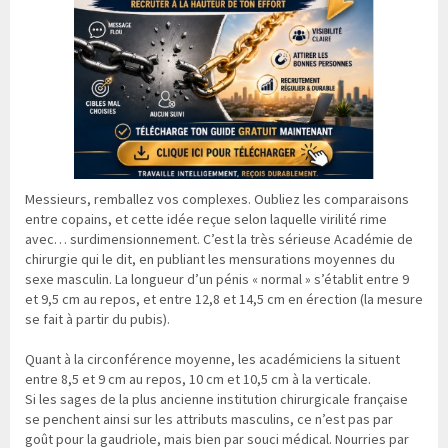
Messieurs, remballez vos complexes. Oubliez les comparaisons
entre copains, et cette idée reçue selon laquelle virilité rime
avec… surdimensionnement. C’est la très sérieuse Académie de
chirurgie qui le dit, en publiant les mensurations moyennes du
sexe masculin. La longueur d’un pénis « normal » s’établit entre 9
et 9,5 cm au repos, et entre 12,8 et 14,5 cm en érection (la mesure
se fait à partir du pubis).
Quant à la circonférence moyenne, les académiciens la situent
entre 8,5 et 9 cm au repos, 10 cm et 10,5 cm à la verticale.
Si les sages de la plus ancienne institution chirurgicale française
se penchent ainsi sur les attributs masculins, ce n’est pas par
goût pour la gaudriole, mais bien par souci médical. Nourries par