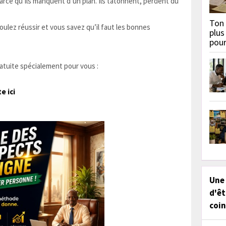
rce qu’ils manquent d’un plan. Ils tâtonnent, perdent du
Ton 
ulez réussir et vous savez qu’il faut les bonnes
plus
pou
ratuite spécialement pour vous :
e ici
Une
d'êt
coin