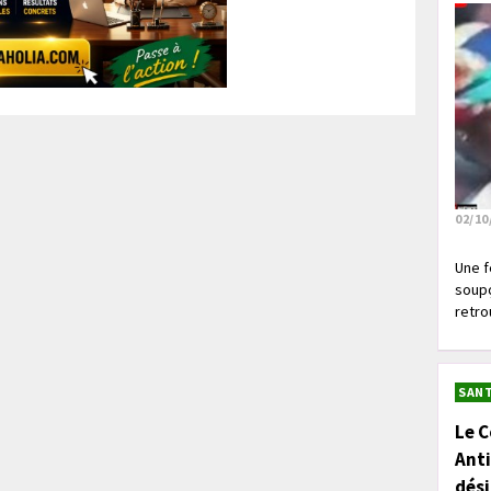
02/10
Une f
soupç
retrou
SANT
Le C
Anti
dés