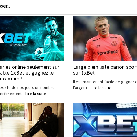
er...
ariez online seulement sur
Large plein liste parion spor
iable 1xBet et gagnez le
sur 1xBet
aximum !
Il est maintenant facile de gagner 
l existe de nos jours un nombre
l'argent...
Lire la suite
xtrêmement...
Lire la suite