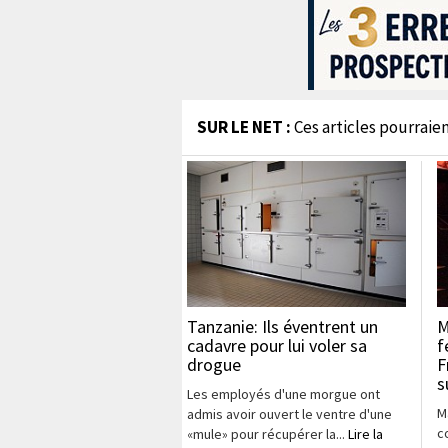
SUR LE NET :
Ces articles pourraien
Tanzanie: Ils éventrent un
M
cadavre pour lui voler sa
f
drogue
F
s
Les employés d'une morgue ont
M
admis avoir ouvert le ventre d'une
c
«mule» pour récupérer la...
Lire la