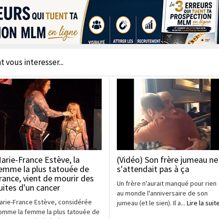
t vous interesser...
arie-France Estève, la
(Vidéo) Son frère jumeau ne
emme la plus tatouée de
s'attendait pas à ça
rance, vient de mourir des
Un frère n'aurait manqué pour rien
uites d'un cancer
au monde l'anniversaire de son
arie-France Estève, considérée
jumeau (et le sien). Il a...
Lire la suit
omme la femme la plus tatouée de