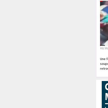
02/10
Une f
soupç
retrou