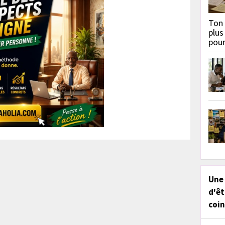
Ton 
plus
pou
Une
d'êt
coin