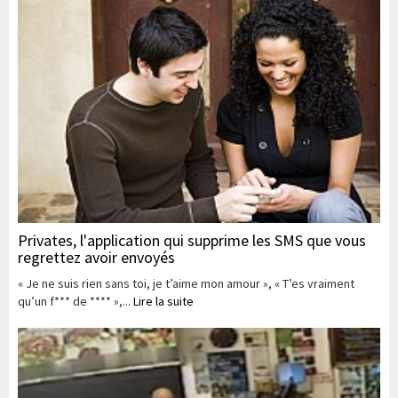
Privates, l'application qui supprime les SMS que vous
regrettez avoir envoyés
« Je ne suis rien sans toi, je t’aime mon amour », « T’es vraiment
qu’un f*** de **** »,...
Lire la suite