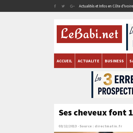
Actualités et Infos en Côte d'Ivoi
ACCUEIL
ACTUALITE
BUSINESS
S
Ses cheveux font 1
03/12/2013
Source : directmatin.fr