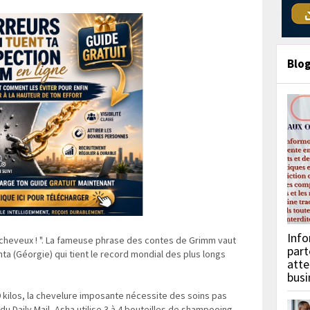
Blo
Info
 cheveux ! ". La fameuse phrase des contes de Grimm vaut
part
ta (Géorgie) qui tient le record mondial des plus longs
atte
busi
kilos, la chevelure imposante nécessite des soins pas
u Daily Mail, Asha utilise 3 à 4 bouteilles de shampooing