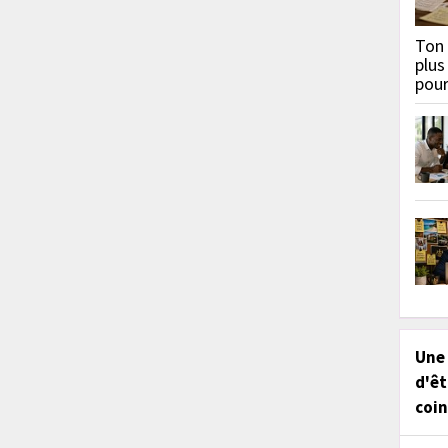
Ton 
plus
pou
Une
d'êt
coin