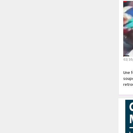
02/10
Une f
soupç
retrou