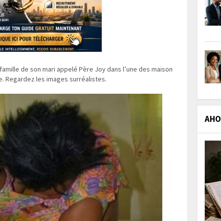
a famille de son mari appelé Père Joy dans l’une des maison
e. Regardez les images surréalistes.
AHOL