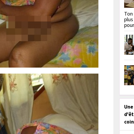
Ton 
plus
pou
Une
d'êt
coin