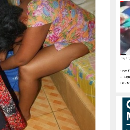
02/10
Une f
soupç
retrou