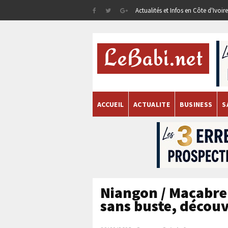
Actualités et Infos en Côte d'Ivoi
ACCUEIL
ACTUALITE
BUSINESS
S
Niangon / Macabre 
sans buste, décou