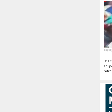
02/10
Une f
soupç
retrou