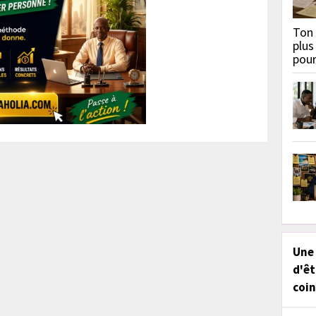
Ton 
plus
pou
Une
d'êt
coin