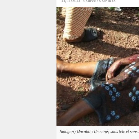
11/11/2013
Source : Soir Info
Niangon / Macabre : Un corps, sans tête et sans b