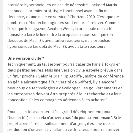
croisière hypersoniques en cas de nécessité. Lockeed Martin
annonce un premier prototype fonctionnel avant la fin de la
décennie, et une mise en service à l'horizon 2030. C'est que de
nombreux défis technologiques sont encore à relever. Comme
l'explique le magazine Aviation Week, la principale difficulté
consiste à faire le lien entre la propulsion supersonique (en
dessous de Mach 3), avec turbo-réacteurs, et la propulsion
hypersonique (au delà de Mach3), avec stato-réacteurs.
Une version civile ?
Techniquement, un tel aéronef pourrait aller de Paris à Tokyo en
deux petites heures. Mais une version civile est-elle prévue dans
un futur proche ? Selon le Dr Phillip Atcliffe , maître de conférence
en génie aéronautique à l'Université de Salford, il y a encore "
beaucoup de technologies à développer. Les gouvernements et
les entreprises doivent être préparés à leur recherche et à leur
conception. Et les compagnies aériennes à les acheter ".
Pour lui, un tel avion serait "un grand développement pour
l'humanité ", mais cela n'arrivera pas "du jour au lendemain ". Si le
projet arrive à réunir suffisamment d'argent, il estime que la
production d'un avion civil allant à cette vitesse pourrait arriver