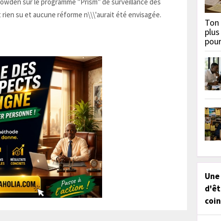
Snowden sur le programme "Prism" de surveillance des
 rien su et aucune réforme n\\\'aurait été envisagée.
Ton 
plus
pou
Une
d'êt
coin