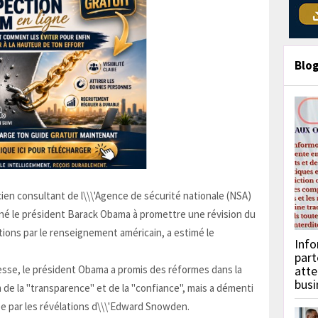
Blo
cien consultant de l\\\'Agence de sécurité nationale (NSA)
né le président Barack Obama à promettre une révision du
ons par le renseignement américain, a estimé le
Info
part
esse, le président Obama a promis des réformes dans la
atte
busi
de la "transparence" et de la "confiance", mais a démenti
e par les révélations d\\\'Edward Snowden.