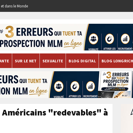
re et dans le Monde
ANTE
SUR LE NET
SEXUALITE
BLOG DIGITAL
BLOG LONGRIC
s Américains "redevables" à