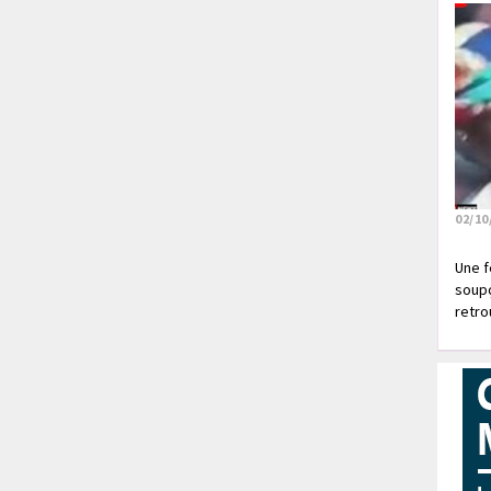
02/10
Une f
soupç
retrou