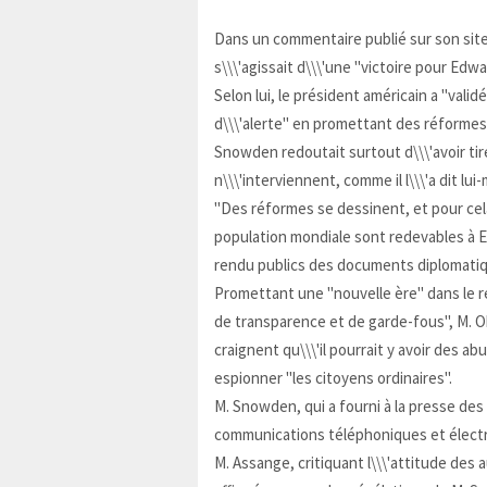
Dans un commentaire publié sur son site 
s\\\'agissait d\\\'une "victoire pour Ed
Selon lui, le président américain a "vali
d\\\'alerte" en promettant des réformes
Snowden redoutait surtout d\\\'avoir ti
n\\\'interviennent, comme il l\\\'a dit lu
"Des réformes se dessinent, et pour cela,
population mondiale sont redevables à 
rendu publics des documents diplomatiq
Promettant une "nouvelle ère" dans le 
de transparence et de garde-fous", M. O
craignent qu\\\'il pourrait y avoir des ab
espionner "les citoyens ordinaires".
M. Snowden, qui a fourni à la presse de
communications téléphoniques et électro
M. Assange, critiquant l\\\'attitude des a