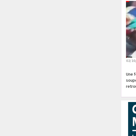
02/10
Une f
soupç
retrou