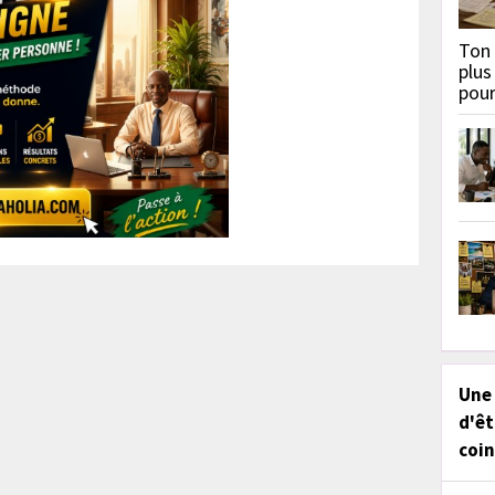
Ton 
plus
pou
Une
d'êt
coin