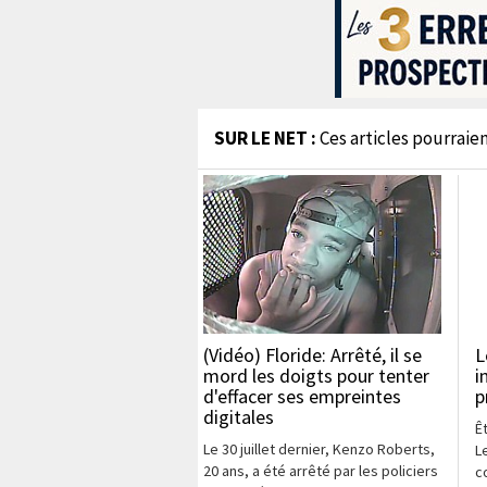
SUR LE NET :
Ces articles pourraien
(Vidéo) Floride: Arrêté, il se
L
mord les doigts pour tenter
i
d'effacer ses empreintes
p
digitales
Ê
Le 30 juillet dernier, Kenzo Roberts,
L
20 ans, a été arrêté par les policiers
c