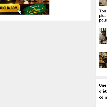
Ton 
plus
pou
Une
d'êt
coin