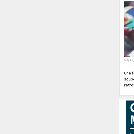
02/10
Une f
soupç
retrou