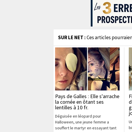
SUR LE NET :
Ces articles pourraien
Pays de Galles : Elle s'arrache
F
la cornée en ôtant ses
d
lentilles à 10 fr.
g
j
Déguisée en léopard pour
U
Halloween, une jeune femme a
b
souffert le martyr en essayant tant