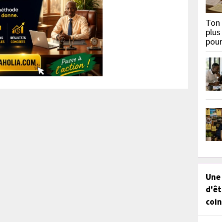
Ton 
plus
pou
Une
d'êt
coin