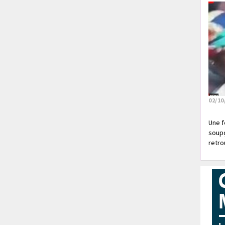
02/10
Une f
soupç
retrou