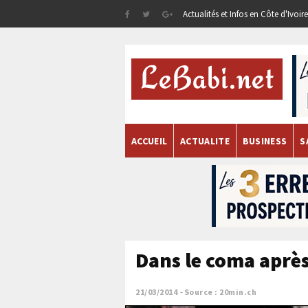
Actualités et Infos en Côte d'Ivoi
ACCUEIL
ACTUALITE
BUSINESS
S
Dans le coma après 
21/03/2014
Source : 20min.ch