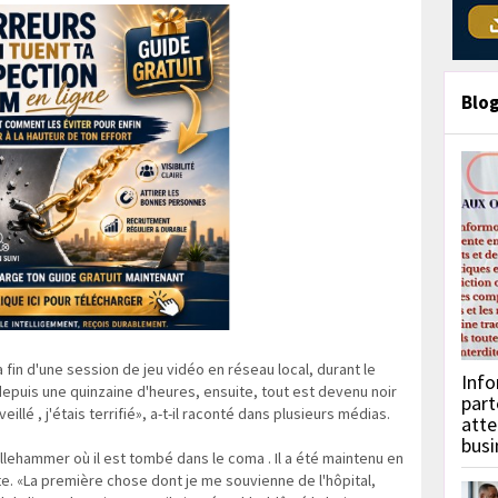
Blo
la fin d'une session de jeu vidéo en réseau local, durant le
Info
' depuis une quinzaine d'heures, ensuite, tout est devenu noir
part
illé , j'étais terrifié», a-t-il raconté dans plusieurs médias.
atte
busi
illehammer où il est tombé dans le coma . Il a été maintenu en
te. «La première chose dont je me souvienne de l'hôpital,