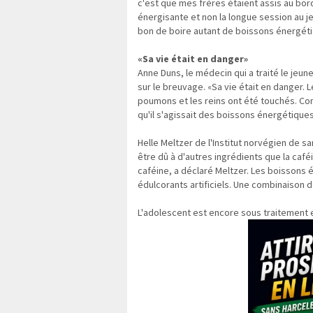
c'est que mes frères étaient assis au bord d
énergisante et non la longue session au jeu 
bon de boire autant de boissons énergét
«Sa vie était en danger»
Anne Duns, le médecin qui a traité le jeune h
sur le breuvage. «Sa vie était en danger. 
poumons et les reins ont été touchés. C
qu'il s'agissait des boissons énergétiques
Helle Meltzer de l'Institut norvégien de s
être dû à d'autres ingrédients que la caféi
caféine, a déclaré Meltzer. Les boissons
édulcorants artificiels. Une combinaison d
L'adolescent est encore sous traitement