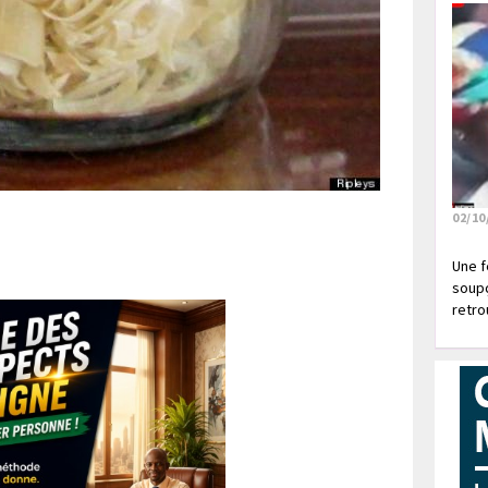
02/10
Une f
soupç
retrou