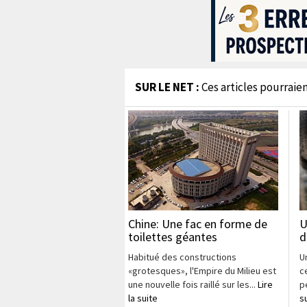
SUR LE NET :
Ces articles pourraien
Chine: Une fac en forme de
U
toilettes géantes
d
Habitué des constructions
U
«grotesques», l'Empire du Milieu est
c
une nouvelle fois raillé sur les...
Lire
p
la suite
s