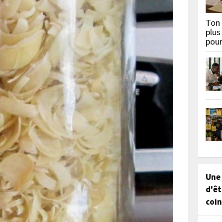
Ton 
plus
pou
Une
d'êt
coin