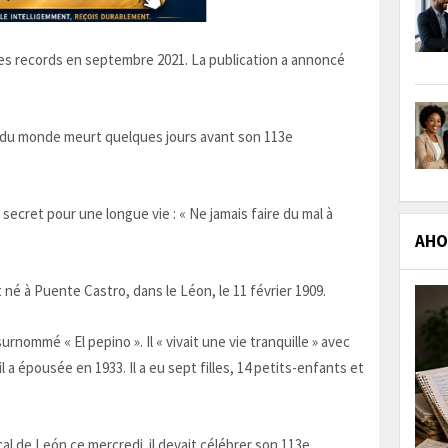
des records en septembre 2021. La publication a annoncé
 secret pour une longue vie : « Ne jamais faire du mal à
AHOL
t né à Puente Castro, dans le Léon, le 11 février 1909.
rnommé « El pepino ». Il « vivait une vie tranquille » avec
 a épousée en 1933. Il a eu sept filles, 14 petits-enfants et
al de León ce mercredi. il devait célébrer son 113e