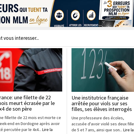
t vous interesser...
rance: une filette de 22
Une institutrice française
ois meurt écrasée par le
arrêtée pour viols sur ses
x4 de son père
filles, ses élèves interrogés
ne fillette de 22 mois est morte ce
Une professeure des écoles,
eek-end en Dordogne après avoir
accusée d'avoir violé ses deux fill
té percutée par le 4x4...
Lire la
de 5 et 7 ans, ainsi que son...
Lire la