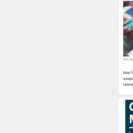
02/10
Une f
soupç
retrou