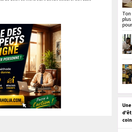
Ton 
plus
pou
Une
d'êt
coin