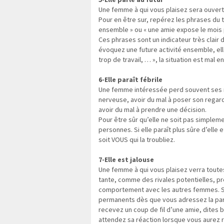
Une femme à qui vous plaisez sera ouverte
Pour en être sur, repérez les phrases du typ
ensemble » ou « une amie expose le mois pr
Ces phrases sont un indicateur très clair 
évoquez une future activité ensemble, elle 
trop de travail, … », la situation est mal 
6-Elle paraît fébrile
Une femme intéressée perd souvent ses m
nerveuse, avoir du mal à poser son regar
avoir du mal à prendre une décision.
Pour être sûr qu’elle ne soit pas simple
personnes. Si elle paraît plus sûre d’elle
soit VOUS qui la troubliez.
7-Elle est jalouse
Une femme à qui vous plaisez verra toutes
tante, comme des rivales potentielles, pr
comportement avec les autres femmes. Si
permanents dès que vous adressez la par
recevez un coup de fil d’une amie, dites b
attendez sa réaction lorsque vous aurez