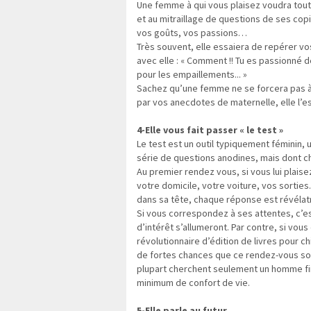
Une femme à qui vous plaisez voudra tout 
et au mitraillage de questions de ses copi
vos goûts, vos passions…
Très souvent, elle essaiera de repérer v
avec elle : « Comment !! Tu es passionné de
pour les empaillements... »
Sachez qu’une femme ne se forcera pas à 
par vos anecdotes de maternelle, elle l’est
4-Elle vous fait passer « le test »
Le test est un outil typiquement féminin, u
série de questions anodines, mais dont c
Au premier rendez vous, si vous lui plaise
votre domicile, votre voiture, vos sorties
dans sa tête, chaque réponse est révélatr
Si vous correspondez à ses attentes, c’est
d’intérêt s’allumeront. Par contre, si vou
révolutionnaire d’édition de livres pour c
de fortes chances que ce rendez-vous soit
plupart cherchent seulement un homme fin
minimum de confort de vie.
5-Elle parle au futur