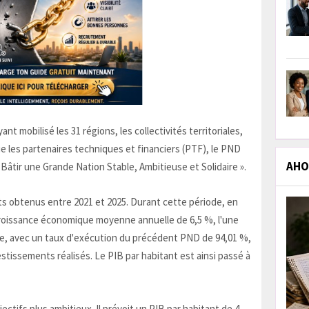
ant mobilisé les 31 régions, les collectivités territoriales,
 que les partenaires techniques et financiers (PTF), le PND
AHOL
« Bâtir une Grande Nation Stable, Ambitieuse et Solidaire ».
ts obtenus entre 2021 et 2025. Durant cette période, en
e croissance économique moyenne annuelle de 6,5 %, l'une
ne, avec un taux d'exécution du précédent PND de 94,01 %,
estissements réalisés. Le PIB par habitant est ainsi passé à
ctifs plus ambitieux. Il prévoit un PIB par habitant de 4