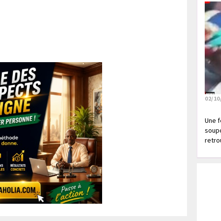
02/10
Une f
soupç
retrou